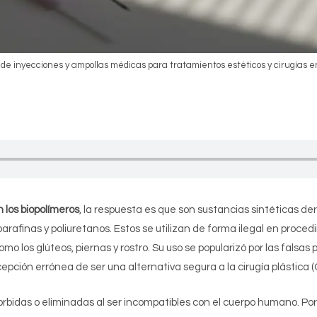
s de inyecciones y ampollas médicas para tratamientos estéticos y cirugías e
 los biopolímeros
, la respuesta es que son sustancias sintéticas de
, parafinas y poliuretanos. Estos se utilizan de forma ilegal en proce
 los glúteos, piernas y rostro. Su uso se popularizó por las falsas
epción errónea de ser una alternativa segura a la cirugía plástica (Ol
rbidas o eliminadas al ser incompatibles con el cuerpo humano. Por 