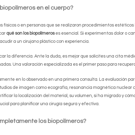
biopolímeros en el cuerpo?
s físicos o en personas que se realizaron procedimientos estétic
icar
qué son los biopolímeros
es esencial. Si experimentas dolor o c
cudir a un cirujano plástico con experiencia.
r la diferencia. Ante la duda, es mejor que solicites una cita méd
adas. Una valoración especializada es el primer paso para recuperar
amente en lo observado en una primera consulta. La evaluación para
udios de imagen como ecografía, resonancia magnética nuclear c
ficar la localización del material, su volumen, si ha migrado y cóm
cial para planificar una cirugía segura y efectiva.
completamente los biopolímeros?