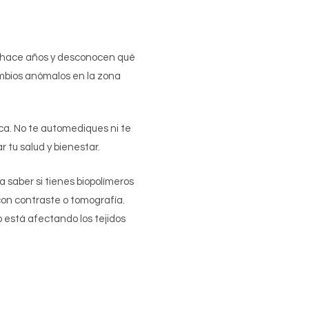
os hace años y desconocen qué
ambios anómalos en la zona
ica. No te automediques ni te
 tu salud y bienestar.
 saber si tienes biopolímeros
on contraste o tomografía.
o está afectando los tejidos