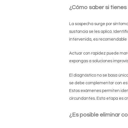
¿Cómo saber si tienes 
La sospecha surge por síntoma
sustancia se les aplicó. Identif
intervenida, es recomendable a
Actuar con rapidez puede marca
expongas a soluciones improvis
El diagnóstico no se basa únic
se debe complementar con est
Estos exámenes permiten identi
circundantes. Esta etapa es cru
¿Es posible eliminar 