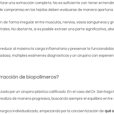
tizar una extracción completa. No es suficiente con tener entend
o de compromiso en los tejidos deben evaluarse de manera oportuna.
ran de forma irregular entre músculos, nervios, vasos sanguíneos y gr
tales. No obstante, sí es posible extraer una parte significativa, aliv
reducir al máximo la carga inflamatoria y preservar la funcionalida
dadosa, múltiples exámenes diagnósticos y un cirujano con experien
tracción de biopolímeros?
zado por un cirujano plástico calificado. En el caso del Dr. Santiag
 realiza de manera progresiva, buscando siempre el equilibrio entre 
uirúrgico individualizado, empezando por la concientización de
qué s