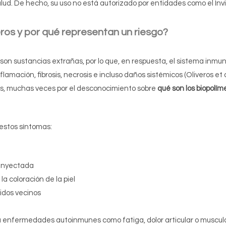
alud. De hecho, su uso no está autorizado por entidades como el Inv
eros
y por qué representan un riesgo?
s son sustancias extrañas, por lo que, en respuesta, el sistema inmu
mación, fibrosis, necrosis e incluso daños sistémicos (Oliveros et a
, muchas veces por el desconocimiento sobre
qué son los biopolím
estos síntomas:
 inyectada
a coloración de la piel
jidos vecinos
 enfermedades autoinmunes como fatiga, dolor articular o muscular