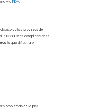
ima y la
FDA
.
nológico activa procesos de
l., 2022). Estas complicaciones
eros
, lo que dificulta el
 y problemas de la piel