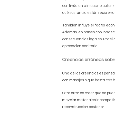
continúa en clínicas no autori
qué sustancia están recibiendo
También influye el factor eco
Además, en países con inadecua
consecuencias legales. Por ello
aprobación sanitaria.
Creencias erróneas sob
Una de las creencias es pensar
con masajes o que basta con ha
Otro error es creer que se pued
mezclar materiales incompatibles
reconstrucción posterior.