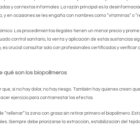
zadas y contextos informales. La razón principal es la desinformac
, y en ocasiones se les engaña con nombres como “vitaminas” o “rel
nómico. Los procedimientos ilegales tienen un menor precio y prome
do control sanitario, la venta y aplicación de estas sustancias si
, es crucial consultar solo con profesionales certificados y verifica
re
qué son los biopolímeros
 que, si no hay dolor, no hay riesgo. También hay quienes creen qu
cer ejercicio para contrarrestar los efectos.
e “rellenar” la zona con grasa sin retirar primero el biopolímero. Es
. Siempre debe priorizarse la extracción, estabilización del tejido y