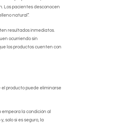
ión. Los pacientes desconocen
leno natural”.
ten resultados inmediatos.
guen ocurriendo sin
r que los productos cuenten con
e el producto puede eliminarse
to empeora la condición al
, solo si es seguro, la