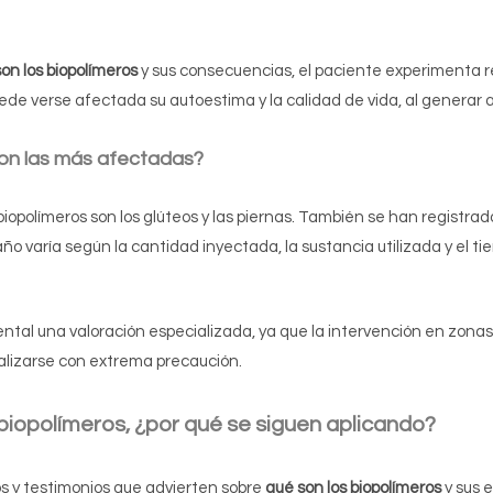
on los biopolímeros
y sus consecuencias, el paciente experimenta r
ede verse afectada su autoestima y la calidad de vida, al generar 
on las más afectadas?
opolímeros son los glúteos y las piernas. También se han registrad
daño varía según la cantidad inyectada, la sustancia utilizada y el 
ntal una valoración especializada, ya que la intervención en zonas
lizarse con extrema precaución.
biopolímeros,
¿por qué se siguen aplicando?
os y testimonios que advierten sobre
qué son los biopolímeros
y sus e