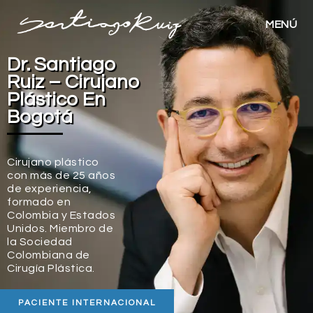
MENÚ
Dr. Santiago
Ruiz – Cirujano
Plástico En
Bogotá
Cirujano plástico
con más de 25 años
de experiencia,
formado en
Colombia y Estados
Unidos. Miembro de
la Sociedad
Colombiana de
Cirugía Plástica.
PACIENTE INTERNACIONAL