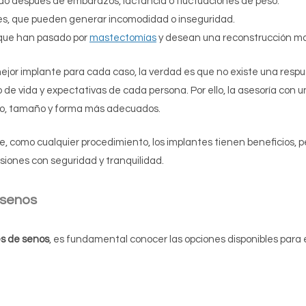
do después de embarazos, lactancia o fluctuaciones de peso.
les, que pueden generar incomodidad o inseguridad.
que han pasado por
mastectomías
y desean una reconstrucción m
mejor implante para cada caso, la verdad es que no existe una resp
 de vida y expectativas de cada persona. Por ello, la asesoría con u
ipo, tamaño y forma más adecuados.
como cualquier procedimiento, los implantes tienen beneficios, pe
iones con seguridad y tranquilidad.
 senos
s de senos
, es fundamental conocer las opciones disponibles para 