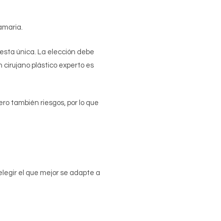
amaria.
uesta única. La elección debe
n cirujano plástico experto es
ro también riesgos, por lo que
elegir el que mejor se adapte a