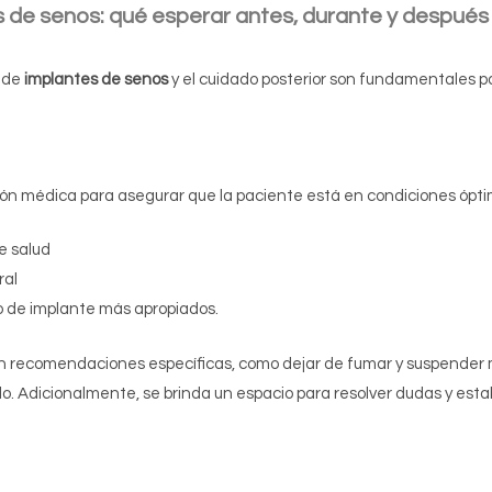
s de senos
: qué esperar antes, durante y después
a de
implantes de senos
y el cuidado posterior son fundamentales p
ción médica para asegurar que la paciente está en condiciones óptim
e salud
ral
o de implante más apropiados.
an recomendaciones específicas, como dejar de fumar y suspend
. Adicionalmente, se brinda un espacio para resolver dudas y estab