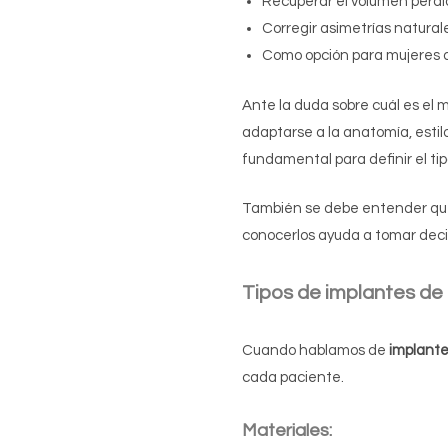
Recuperar el volumen perdi
Corregir asimetrías natura
Como opción para mujeres 
Ante la duda sobre cuál es el 
adaptarse a la anatomía, estilo
fundamental para definir el t
También se debe entender que, 
conocerlos ayuda a tomar decis
Tipos de
implantes de
Cuando hablamos de
implante
cada paciente.
Materiales: