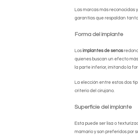
Las marcas más reconocidas y 
garantías que respaldan tanto 
Forma del implante
Los
implantes de senos
redond
quienes buscan un efecto más v
la parte inferior, imitando la 
La elección entre estos dos tip
criterio del cirujano.
Superficie del implante
Esta puede ser lisa o texturiza
mamario y son preferidos por su