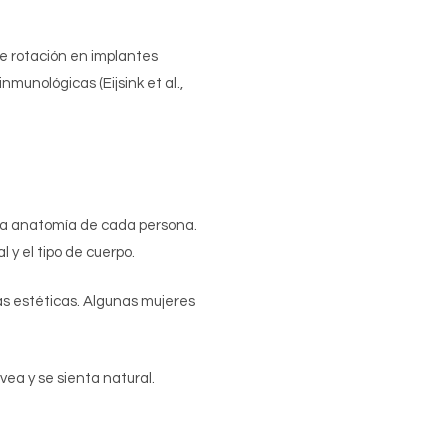
de rotación en implantes
munológicas (Eijsink et al.,
 la anatomía de cada persona.
l y el tipo de cuerpo.
vas estéticas. Algunas mujeres
ea y se sienta natural.