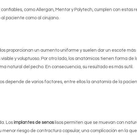
confiables, como Allergan, Mentor y Polytech, cumplen con estas r
al paciente como al cirujano.
os proporcionan un aumento uniforme y suelen dar un escote más 
isible y voluptuoso. Por otro lado, los anatómicos tienen forma de
forma natural del pecho. En consecuencia, su resultado es más sutil.
os depende de varios factores, entre ellos la anatomía de la pacien
da. Los
implantes de senos
lisos permiten que se muevan con natural
 menor riesgo de contractura capsular, una complicación en la que e