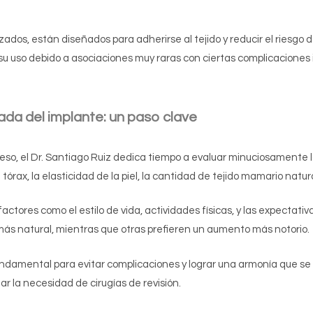
zados, están diseñados para adherirse al tejido y reducir el riesgo 
u uso debido a asociaciones muy raras con ciertas complicaciones in
ada del implante: un paso clave
 eso, el Dr. Santiago Ruiz dedica tiempo a evaluar minuciosamente
tórax, la elasticidad de la piel, la cantidad de tejido mamario natura
ctores como el estilo de vida, actividades físicas, y las expectati
más natural, mientras que otras prefieren un aumento más notorio.
ndamental para evitar complicaciones y lograr una armonía que se v
r la necesidad de cirugías de revisión.