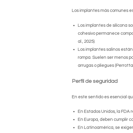
Los implantes más comunes está
Los implantes de silicona s
cohesivo permanece compacto
al., 2025).
Los implantes salinos están
rompa. Suelen ser menos po
arrugas o pliegues (Perrotta e
Perfil de seguridad
En este sentido es esencial qu
En Estados Unidos, la FDA r
En Europa, deben cumplir c
En Latinoamérica, se exige